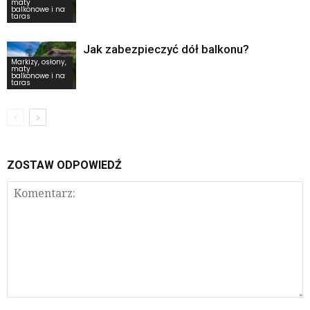
maty
balkonowe i na
taras
Jak zabezpieczyć dół balkonu?
Markizy, osłony,
maty
balkonowe i na
taras
ZOSTAW ODPOWIEDŹ