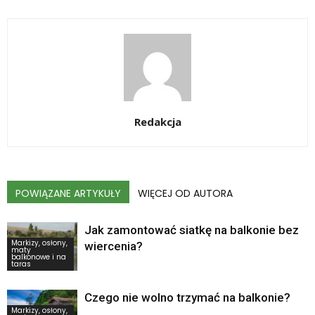
Redakcja
POWIĄZANE ARTYKUŁY
WIĘCEJ OD AUTORA
Jak zamontować siatkę na balkonie bez
Markizy, osłony,
wiercenia?
maty
balkonowe i na
taras
Czego nie wolno trzymać na balkonie?
Markizy, osłony,