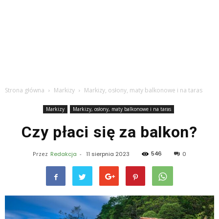
Strona główna
Markizy
Markizy, osłony, maty balkonowe i na taras
Markizy
Markizy, osłony, maty balkonowe i na taras
Czy płaci się za balkon?
546
Przez
Redakcja
-
11 sierpnia 2023
0