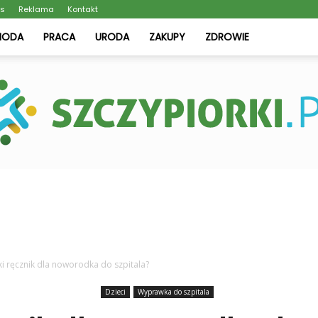
as
Reklama
Kontakt
MODA
PRACA
URODA
ZAKUPY
ZDROWIE
Szczypiorki.pl
ki ręcznik dla noworodka do szpitala?
Dzieci
Wyprawka do szpitala