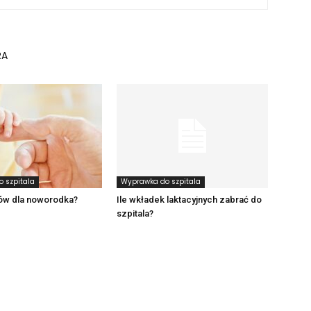
RA
 szpitala
Wyprawka do szpitala
ków dla noworodka?
Ile wkładek laktacyjnych zabrać do
szpitala?