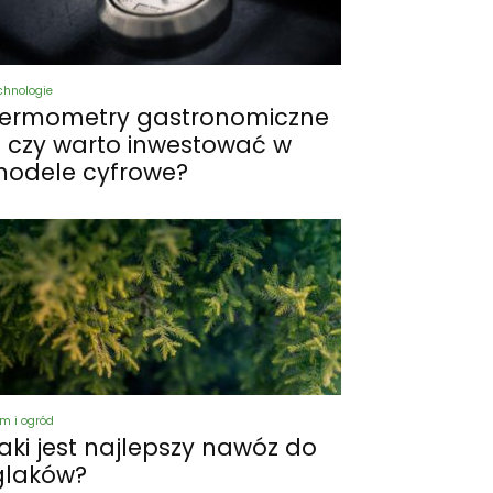
chnologie
ermometry gastronomiczne
 czy warto inwestować w
odele cyfrowe?
m i ogród
aki jest najlepszy nawóz do
glaków?