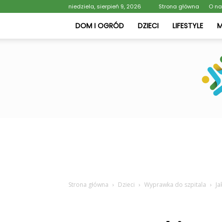
niedziela, sierpień 9, 2026
Strona główna
O n
DOM I OGRÓD
DZIECI
LIFESTYLE
Strona główna
Dzieci
Wyprawka do szpitala
Ja