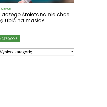
selniczki
laczego śmietana nie chce
ię ubić na masło?
KATEGORIE
ategorie