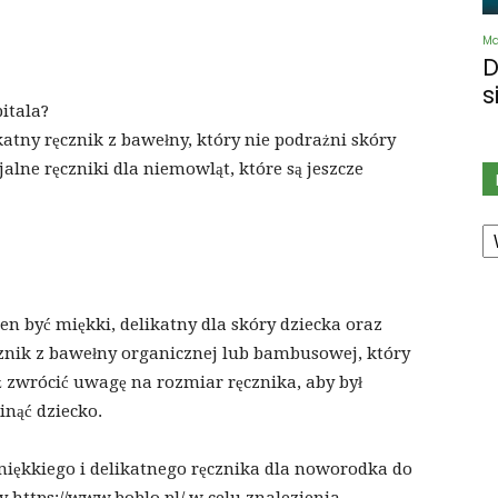
Ma
D
s
itala?
katny ręcznik z bawełny, który nie podrażni skóry
alne ręczniki dla niemowląt, które są jeszcze
K
n być miękki, delikatny dla skóry dziecka oraz
cznik z bawełny organicznej lub bambusowej, który
ż zwrócić uwagę na rozmiar ręcznika, aby był
nąć dziecko.
iękkiego i delikatnego ręcznika dla noworodka do
 https://www.boblo.pl/ w celu znalezienia