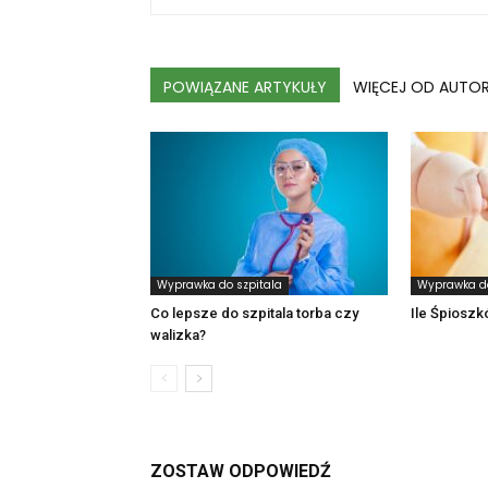
POWIĄZANE ARTYKUŁY
WIĘCEJ OD AUTO
Wyprawka do szpitala
Wyprawka do
Co lepsze do szpitala torba czy
Ile Śpiosz
walizka?
ZOSTAW ODPOWIEDŹ