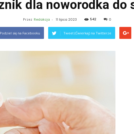
znik dla noworodka do 
542
Przez
Redakcja
-
11 lipca 2023
0
Podziel się na Facebooku
Tweet (Ćwierkaj) na Twitterze